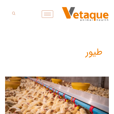
فتن
ه
حتوا
طیور
آشنایی
با
ضد
عفونی
کننده
ها