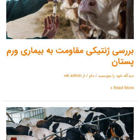
پستان
بررسی ژنتیکی مقاومت به بیماری ورم
پستان
دیدگاه‌ خود را بنویسید
/
دام
/ از
vet.admin
Read More »
تنش
گرمایی
در
گله
گاوهای