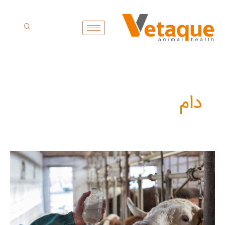
فتن
ه
حتوا
دام
بررسی
ژنتیکی
مقاومت
به
بیماری
ورم