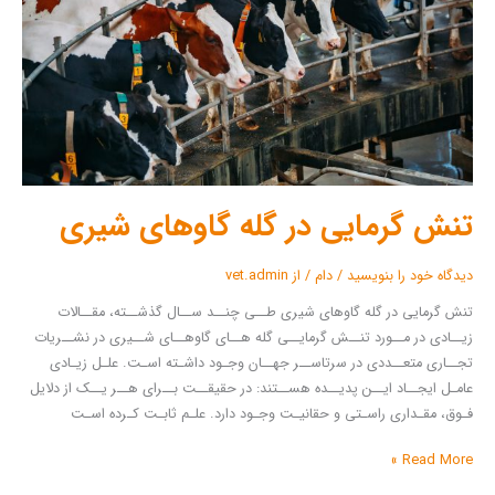
شیری
تنش گرمایی در گله گاوهای شیری
دیدگاه‌ خود را بنویسید
/
دام
/ از
vet.admin
تنش گرمایی در گله گاوهای شیری طــی چنــد ســال گذشــته، مقــالات
زیــادی در مــورد تنــش گرمایــی گله هــای گاوهــای شــیری در نشــریات
تجــاری متعــددی در سرتاســر جهــان وجـود داشـته اسـت. علـل زیـادی
عامـل ایجــاد ایــن پدیــده هســتند: در حقیقــت بــرای هــر یــک از دلایل
فـوق، مقـداری راسـتی و حقانیـت وجـود دارد. علـم ثابـت کـرده اسـت
Read More »